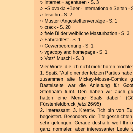
internet + agenturen - S. 3
+Slovakia +Beer - internationale Seiten - 
lesotho - S. 2
Muster+Angestelltenverträge - S. 1
crack - S. 20
freie Bilder weibliche Masturbation - S. 3
Fahrradfest - S. 1
Gewerbeordnung - S. 1
vgacopy and homepage - S. 1
Votz* Muschi - S. 3
Vier Worte, die ich nicht mehr hören möchte:
1. Spaß. "Auf einer der letzten Parties hab
zusammen alte Mickey-Mouse-Comics ge
Bastelseite war die Anleitung für Go
Strohhalm turnt. Den haben wir auch gl
hatten eine Menge Spaß dabei." (Gü
Fürstenfeldbruck,
jetzt
26/95)
2. Interessant. 3. Kreativ. "Ich bin von 
begeistert. Besonders die Titelgeschichten 
sehr gelungen. Gerade deshalb, weil Ihr of
ganz normaler, aber interessanter Leute s