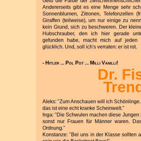
Gelb die Farbe der zwischenmenschliche
Andererseits gibt es eine Menge sehr sch
Sonnenblumen, Zitronen, Telefonzellen (frü
Giraffen (teilweise), um nur einige zu nenn
kein Grund, sich zu beschweren. Der klein
Hubschrauber, den ich hier gerade unte
gefunden habe, macht mich auf jeden 
glücklich. Und, soll ich's verraten: er ist rot.
- Hitler ... Pol Pot ... Milli Vanilli!
Dr. Fi
Tren
Aleks: "Zum Anschauen will ich Schönlinge
das ist eine echt kranke Scheinwelt."
Inga: "Die Schwulen machen diese Jungen z
sonst nur Frauen für Männer waren. Das 
Ordnung."
Konstanze: "Bei uns in der Klasse sollten 