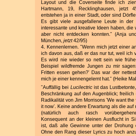
Layout und die Coverseite finde ich zieml
Hartmann, 19, Recklinghausen, jetzt 4
entstehen ja in einer Stadt, oder sind Dörfl
Es gibt viele ausgefallene Leute in der S
interessante und kreative Ideen haben, die 
aber nicht entdecken konnten." (Anja un
München,
jetzt
42/95)
4. Kennenlernen. "Wenn mich jetzt einer a
ich davon aus, daß er das nur tut, weil ich
Es wird nie wieder so nett sein wie früh
Beispiel wildfremde Jungen zu mir sagen: 
Fritten essen gehen?' Das war der nettes
mich je einer kennengelernt hat." (Heike M
"Auffällig bei
Lucilectric
ist das Lustbetonte
Beschränkung auf den Augenblick; freilich 
Radikalität von Jim Morrisons 'We want the
it now'. Keine andere Erwartung als die au
(natürlich auch rasch vorübergehend
Konsequent an der kleinen Ausflucht in Si
ist, daß alle Gewinne unter der Drohung
Ohne den Rang dieser Lyrics zu hoch anzu