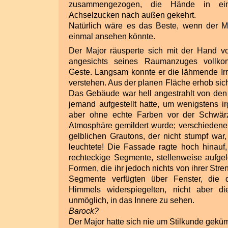
zusammengezogen, die Hände in ei
Achselzucken nach außen gekehrt.
Natürlich wäre es das Beste, wenn der Ma
einmal ansehen könnte.
Der Major räusperte sich mit der Hand 
angesichts seines Raumanzuges vollko
Geste. Langsam konnte er die lähmende Irri
verstehen. Aus der planen Fläche erhob sic
Das Gebäude war hell angestrahlt von den 
jemand aufgestellt hatte, um wenigstens i
aber ohne echte Farben vor der Schwärz
Atmosphäre gemildert wurde; verschiedene
gelblichen Grautons, der nicht stumpf war,
leuchtete! Die Fassade ragte hoch hinauf, u
rechteckige Segmente, stellenweise aufgel
Formen, die ihr jedoch nichts von ihrer Str
Segmente verfügten über Fenster, die
Himmels widerspiegelten, nicht aber d
unmöglich, in das Innere zu sehen.
Barock?
Der Major hatte sich nie um Stilkunde gekü