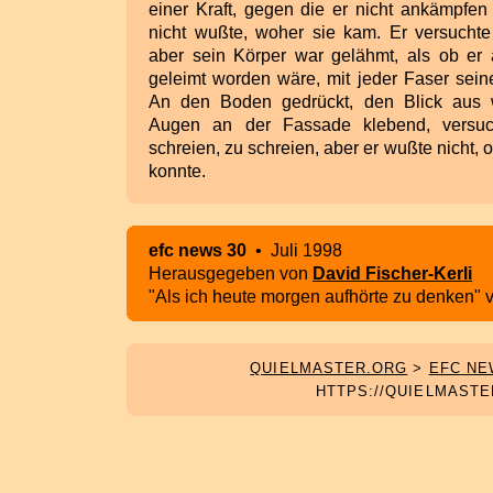
einer Kraft, gegen die er nicht ankämpfen
nicht wußte, woher sie kam. Er versucht
aber sein Körper war gelähmt, als ob er
geleimt worden wäre, mit jeder Faser sein
An den Boden gedrückt, den Blick aus w
Augen an der Fassade klebend, versuc
schreien, zu schreien, aber er wußte nicht,
konnte.
efc news 30
• Juli 1998
Herausgegeben von
David Fischer-Kerli
"Als ich heute morgen aufhörte zu denken"
QUIELMASTER.ORG
>
EFC NE
HTTPS://QUIELMASTE