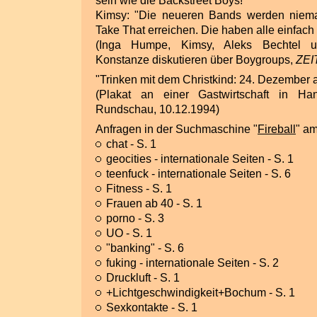
sein wie die Backstreet Boys!"
Kimsy: "Die neueren Bands werden niema
Take That erreichen. Die haben alle einfach
(Inga Humpe, Kimsy, Aleks Bechtel u
Konstanze diskutieren über Boygroups,
ZEI
"Trinken mit dem Christkind: 24. Dezember 
(Plakat an einer Gastwirtschaft in Han
Rundschau, 10.12.1994)
Anfragen in der Suchmaschine "
Fireball
" am
chat - S. 1
geocities - internationale Seiten - S. 1
teenfuck - internationale Seiten - S. 6
Fitness - S. 1
Frauen ab 40 - S. 1
porno - S. 3
UO - S. 1
"banking" - S. 6
fuking - internationale Seiten - S. 2
Druckluft - S. 1
+Lichtgeschwindigkeit+Bochum - S. 1
Sexkontakte - S. 1