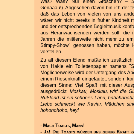
Was? Was? Nur einen Groschen? –
S
Genaaau!). Abgesehen davon bin ich der f
daß das Leben von vielen von uns ander
wären wir nicht bereits in früher Kindheit 
und der entsprechenden Begleitmusik konfr
aus Heranwachsenden werden soll, die i
Jahren die mittlerweile nicht mehr zu 
Stimpy-Show" genossen haben, möchte ic
vorstellen.
Zu all diesem Elend mußte ich zusätzlich 
von Hakle ein Toilettenpapier namens "S
Möglicherweise wird der Untergang des Abe
einem Riesenknall eingeläutet, sondern ko
diesem Sinne: Viel Spaß mit dieser Aus
ausgedrückt:
Moskau, Moskau, wirf die G
Rußland ist ein schönes Land, hahahahah
Liebe schmeckt wie Kaviar, Mädchen si
hohohohoho, hey!
- Mach Toasts, Mann!
- Ja! Die Toasts würden uns genug Kraft g